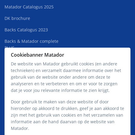
Matador Catalogus 2025
DK brochure
Backs Catalogus 2023
Backs & Matador complete
PLUS
Cookiebanner Matador
Superkweek Rust 2022
De website van Matador gebruikt cookies (en andere
technieken) en verzamelt daarmee informatie over het
Matador Premium Jong HOT
gebruik van de website onder andere om deze te
analyseren en te verbeteren en om er voor te zorgen
dat je voor jou relevante informatie te zien krijgt.
Privacy- en cookieverklaring Matador
Door gebruik te maken van deze website of door
hieronder op akkoord te drukken, geef je aan akkoord te
zijn met het gebruik van cookies en het verzamelen van
informatie aan de hand daarvan op de website van
Matador.