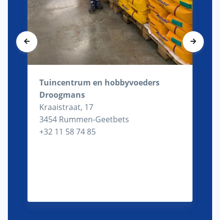
Tuincentrum en hobbyvoeders
Droogmans
Kraaistraat, 17
3454 Rummen-Geetbets
+32 11 58 74 85