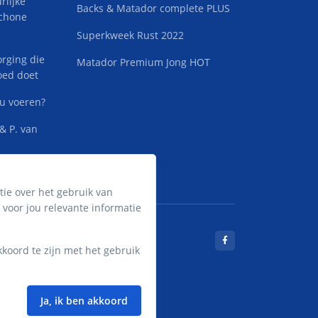
rlijke
Backs & Matador complete PLUS
schone
Superkweek Rust 2022
orging die
Matador Premium Jong HOT
oed doet
u voeren?
 & P. van
ie over het gebruik van
voor jou relevante informatie
koord te zijn met het gebruik