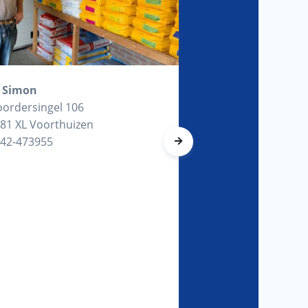
 Simon
ordersingel 106
81 XL Voorthuizen
42-473955
Brasser's Koren
Oostweg 2
4373RA Biggekerk
0118 551323