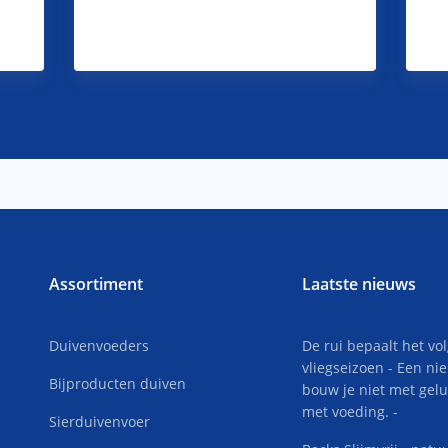
Assortiment
Laatste nieuws
Duivenvoeders
De rui bepaalt het vo
vliegseizoen - Een ni
Bijproducten duiven
bouw je niet met gel
met voeding. -
Sierduivenvoer