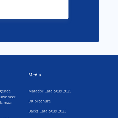
Media
lgende
Matador Catalogus 2025
euwe veer
DK brochure
uk, maar
Backs Catalogus 2023