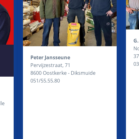
G.
No
37
Peter Jansseune
03
Pervijzestraat, 71
8600 Oostkerke - Diksmuide
051/55.55.80
le