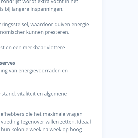
rondrijst wordt extra vocht in het
is bij langere inspanningen.
teringsstelsel, waardoor duiven energie
onomischer kunnen presteren.
st en een merkbaar vlottere
serves
lling van energievoorraden en
.
rstand, vitaliteit en algemene
liefhebbers die het maximale vragen
voeding tegenover willen zetten. Ideaal
en hun kolonie week na week op hoog