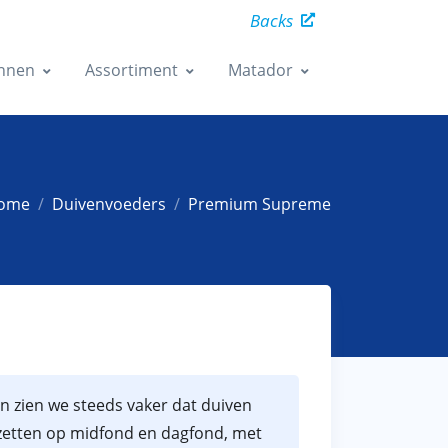
Backs
nnen
Assortiment
Matador
ome
Duivenvoeders
Premium Supreme
en zien we steeds vaker dat duiven
inzetten op midfond en dagfond, met