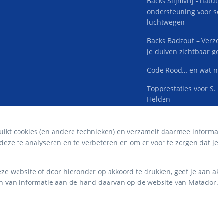
Backs Slijmvrij - natuu
ondersteuning voor 
luchtwegen
Backs Badzout – Verz
je duiven zichtbaar g
Code Rood… en wat n
Topprestaties voor S.
Helden
ikt cookies (en andere technieken) en verzamelt daarmee informat
eze te analyseren en te verbeteren en om er voor te zorgen dat je 
e website of door hieronder op akkoord te drukken, geef je aan ak
en van informatie aan de hand daarvan op de website van Matador.
© 2026 Matador Gmbh. All rights reserved.