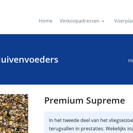
Home
Verkoopadressen
Voerpla
duivenvoeders
H
Premium Supreme
In het tweede deel van het vliegseizo
terugvallen in prestaties. Wekelijks 