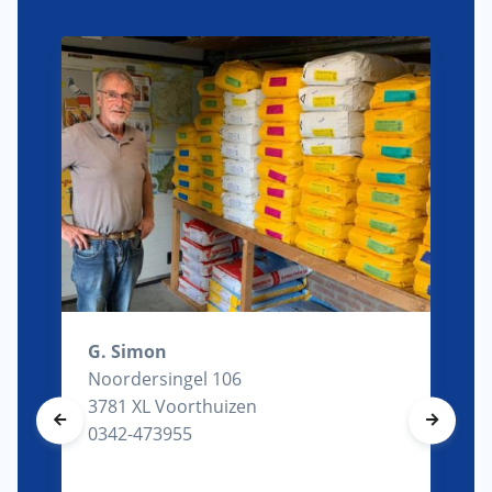
G. Simon
Noordersingel 106
3781 XL Voorthuizen
0342-473955