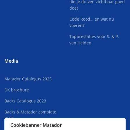
die je duiven zichtbaar goed
doet
Code Rood… en wat nu
voeren?
Topprestaties voor S. & P.
van Helden
Media
Matador Catalogus 2025
DK brochure
Backs Catalogus 2023
Backs & Matador complete
PLUS
Cookiebanner Matador
Superkweek Rust 2022