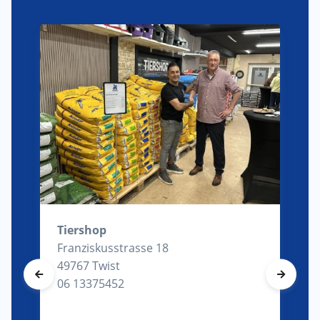
Tiershop
Franziskusstrasse 18
49767 Twist
06 13375452