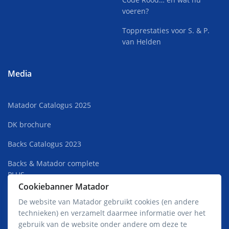
voeren?
Topprestaties voor S. & P.
van Helden
Media
Matador Catalogus 2025
DK brochure
Backs Catalogus 2023
Backs & Matador complete
PLUS
Cookiebanner Matador
Superkweek Rust 2022
De website van Matador gebruikt cookies (en andere
technieken) en verzamelt daarmee informatie over het
Matador Premium Jong HOT
gebruik van de website onder andere om deze te