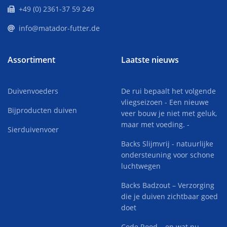
+49 (0) 2361-37 59 249
info@matador-futter.de
Assortiment
Laatste nieuws
Duivenvoeders
De rui bepaalt het volgende
vliegseizoen - Een nieuwe
Bijproducten duiven
veer bouw je niet met geluk,
maar met voeding. -
Sierduivenvoer
Backs Slijmvrij - natuurlijke
ondersteuning voor schone
luchtwegen
Backs Badzout – Verzorging
die je duiven zichtbaar goed
doet
Code Rood… en wat nu